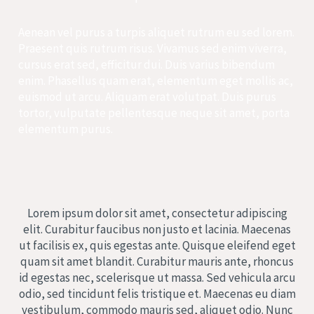
Aenean vel purus a turpis aliquet rutrum eu sed lorem.
Praesent quis rutrum risus. Vivamus sed enim viverra,
cursus erat sed, efficitur dui. Duis varius bibendum
enim. Phasellus quam erat, elementum eget mollis ac,
euismod ut arcu. Aliquam erat volutpat. Duis purus
tortor, vulputate pellentesque neque sit amet, porta
elementum purus.
Lorem ipsum dolor sit amet, consectetur adipiscing
elit. Curabitur faucibus non justo et lacinia. Maecenas
ut facilisis ex, quis egestas ante. Quisque eleifend eget
quam sit amet blandit. Curabitur mauris ante, rhoncus
id egestas nec, scelerisque ut massa. Sed vehicula arcu
odio, sed tincidunt felis tristique et. Maecenas eu diam
vestibulum, commodo mauris sed, aliquet odio. Nunc