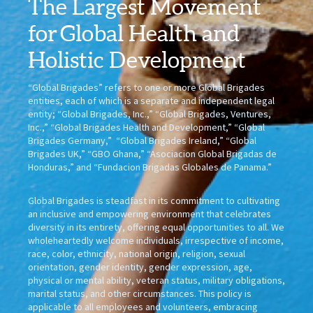
The Largest Movement
for
Global Health
and
Holistic Development
“Global Brigades” refers to one or more Global Brigades
entities, each of which is a separate and independent legal
entity; “Global Brigades, Inc.,” “Global Brigades, Ventures,
Inc.,” “Global Brigades Health and Development,” “Global
Brigades Germany,” “Global Brigades Ireland,” “Global
Brigades UK,” “GBO Ghana,” “Asociacion Global Brigadas de
Honduras,” and “Fundacion Brigadas Globales de Panama.”
Global Brigades is steadfast in its commitment to cultivating
an inclusive and empowering environment that celebrates
diversity in its entirety, offering equal opportunities to all. We
wholeheartedly welcome individuals, irrespective of income,
race, color, ethnicity, national origin, religion, sexual
orientation, gender identity, gender expression, age,
physical or mental ability, veteran status, military obligations,
marital status, and other circumstances. This policy is
applicable to all employees and volunteers, embracing