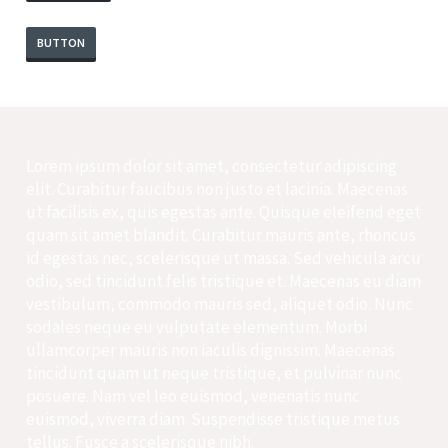
BUTTON
Lorem ipsum dolor sit amet, consectetur adipiscing
elit. Curabitur faucibus non justo et lacinia. Maecenas
ut facilisis ex, quis egestas ante. Quisque eleifend eget
quam sit amet blandit. Curabitur mauris ante, rhoncus
id egestas nec, scelerisque ut massa. Sed vehicula arcu
odio, sed tincidunt felis tristique et. Maecenas eu diam
vestibulum, commodo mauris sed, aliquet odio. Nunc
sodales neque eu vulputate elementum. Morbi
ullamcorper mauris non iaculis dignissim. Maecenas
tincidunt quam ut neque tristique, et pulvinar nunc
posuere. Nam vel leo euismod, venenatis nunc
euismod, viverra diam. Suspendisse tristique metus
tellus. Fusce a scelerisque nibh.