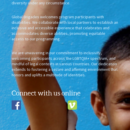
diversity under any circumstance.
Global Brigades welcomes program participants with
disabilities. We collaborate with local partners to establish an
inclusive and accessible experience that celebrates and
accommodates diverse abilities, promoting equitable
access to our programming.
We are unwavering in our commitment to inclusivity,
welcoming participants across the LGBTQIA+ spectrum, and
mindful of legal contexts in various countries. Our dedication
extends to fostering a secure and affirming environment that
honors and uplifts a multitude of identities.
Connect with us online